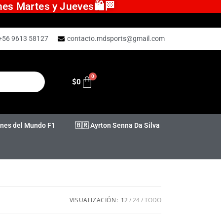
ones Martes y Jueves🛍️🏁
+56 9613 58127
contacto.mdsports@gmail.com
$
0
es del Mundo F1
🇧🇷 Ayrton Senna Da Silva
VISUALIZACIÓN:
12
24
TODO