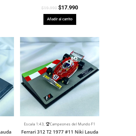
$
17.990
$
19.990
Añadir al carrito
Escala 1:43
,
🏆Campeones del Mundo F1
 Lauda
Ferrari 312 T2 1977 #11 Niki Lauda