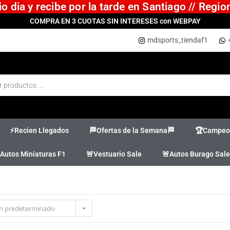
 dia y recibe por la tarde en Santiago // Regi
COMPRA EN 3 CUOTAS SIN INTERESES con WEBPAY
mdsports_tiendaf1
⚡Recien Llegados
🏁Ofertas de la Semana🏁
🏆Campeon
Autos Miniaturas F1
🚨Vestuario Sale
🚨Autos Burago Sale
n predeterminado