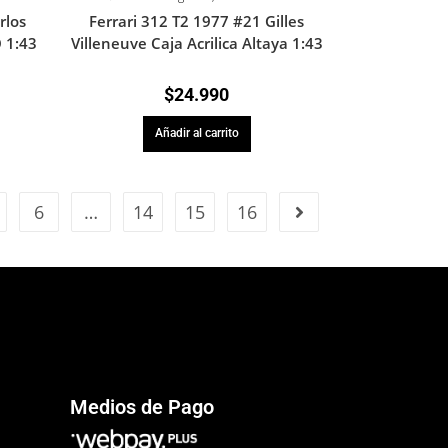
rlos
Ferrari 312 T2 1977 #21 Gilles
 1:43
Villeneuve Caja Acrilica Altaya 1:43
$
24.990
Añadir al carrito
6
…
14
15
16
Medios de Pago