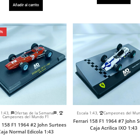
Añadir al carrito
0%
 1:43
,
🏁Ofertas de la Semana🏁
,
🏆
Escala 1:43
,
🏆Campeones del Mun
Campeones del Mundo F1
Ferrari 158 F1 1964 #7 John 
i 158 F1 1964 #2 John Surtees
Caja Acrilica IXO 1:43
Caja Normal Edicola 1:43