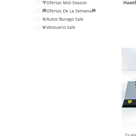
Hawth
🌴Ofertas Mid-Season
🏁Ofertas De La Semana🏁
🚨Autos Burago Sale
🚨Vestuario Sale
Escal