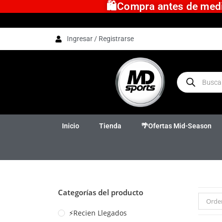
🛍️Compra antes de medio
Ingresar / Registrarse
Inicio
Tienda
🌴Ofertas Mid-Season
Categorías del producto
Orde
⚡Recien Llegados