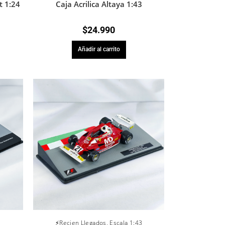
t 1:24
Caja Acrilica Altaya 1:43
$
24.990
Añadir al carrito
⚡Recien Llegados
,
Escala 1:43