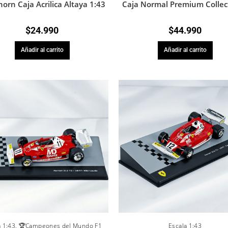
orn Caja Acrilica Altaya 1:43
Caja Normal Premium Collec
$
24.990
$
44.990
Añadir al carrito
Añadir al carrito
a 1:43
,
🏆Campeones del Mundo F1
Escala 1:43