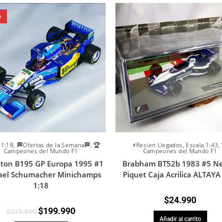
%
 1:18
,
🏁Ofertas de la Semana🏁
,
🏆
⚡Recien Llegados
,
Escala 1:43
,
Campeones del Mundo F1
Campeones del Mundo F1
ton B195 GP Europa 1995 #1
Brabham BT52b 1983 #5 Ne
ael Schumacher Minichamps
Piquet Caja Acrilica ALTAYA
1:18
$
24.990
$
199.990
$
219.990
Añadir al carrito