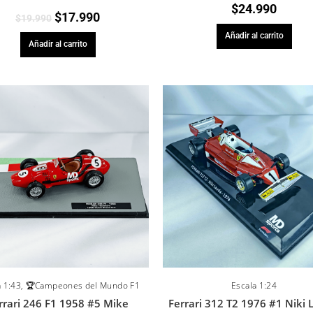
$
24.990
$
17.990
$
19.990
Añadir al carrito
Añadir al carrito
a 1:43
,
🏆Campeones del Mundo F1
Escala 1:24
rrari 246 F1 1958 #5 Mike
Ferrari 312 T2 1976 #1 Niki