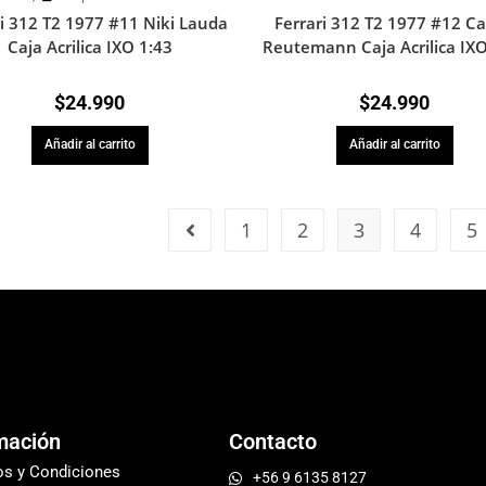
ri 312 T2 1977 #11 Niki Lauda
Ferrari 312 T2 1977 #12 Ca
Caja Acrilica IXO 1:43
Reutemann Caja Acrilica IXO
$
24.990
$
24.990
Añadir al carrito
Añadir al carrito
1
2
3
4
5
mación
Contacto
os y Condiciones
+56 9 6135 8127