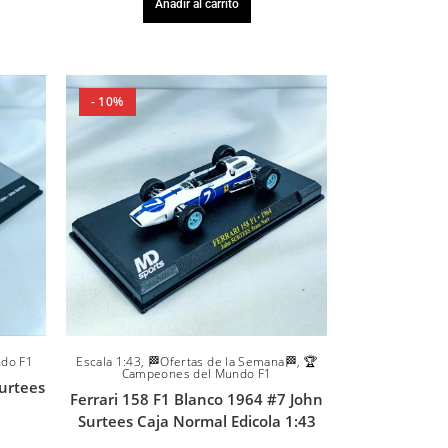
Añadir al carrito
- 10%
Escala 1:43
,
🏁Ofertas de la Semana🏁
,
🏆
do F1
Campeones del Mundo F1
Surtees
Ferrari 158 F1 Blanco 1964 #7 John
Surtees Caja Normal Edicola 1:43