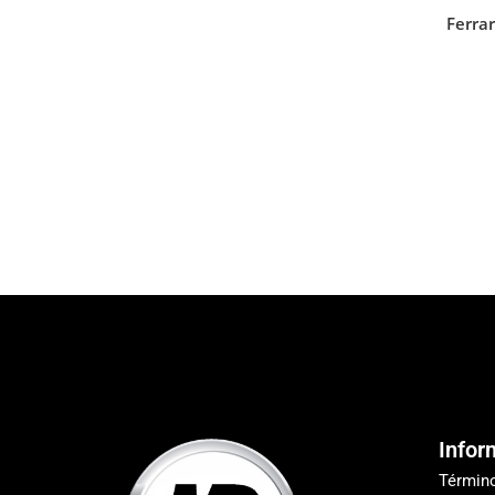
Ferra
Infor
Términ