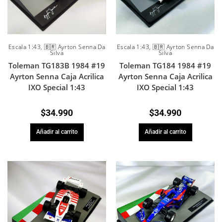
Escala 1:43
,
🇧🇷 Ayrton Senna Da
Escala 1:43
,
🇧🇷 Ayrton Senna Da
Silva
Silva
Toleman TG183B 1984 #19
Toleman TG184 1984 #19
Ayrton Senna Caja Acrilica
Ayrton Senna Caja Acrilica
IXO Special 1:43
IXO Special 1:43
$
34.990
$
34.990
Añadir al carrito
Añadir al carrito