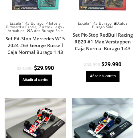
Escala 1:43 Burago
,
Pilotos y
Escala 1:43 Burago
,
🚨Autos
Pitboard a Escala
,
Puzzle / Lego /
Burago Sale
Armables
,
🚨Autos Burago Sale
Set Pit-Stop RedBull Racing
Set Pit-Stop Mercedes W15
RB20 #1 Max Verstappen
2024 #63 George Russell
Caja Normal Burago 1:43
Caja Normal Burago 1:43
$
29.990
$
34.990
$
29.990
$
34.990
Añadir al carrito
Añadir al carrito