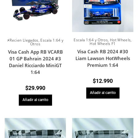
Escala 1:64 y Otros
,
Hot Wheels
,
⚡Recien Llegados
,
Escala 1:64 y
Hot Wheels F1
Otros
Visa Cash RB 2024 #30
Visa Cash App RB VCARB
Liam Lawson HotWheels
01 GP Bahrain 2024 #3
Premium 1:64
Daniel Ricciardo MiniGT
1:64
$
12.990
$
29.990
Añadir al carrito
Añadir al carrito