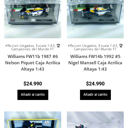
⚡Recien Llegados
,
Escala 1:43
,
🏆
⚡Recien Llegados
,
Escala 1:43
,
🏆
Campeones del Mundo F1
Campeones del Mundo F1
Williams FW11b 1987 #6
Williams FW14b 1992 #5
Nelson Piquet Caja Acrilica
Nigel Mansell Caja Acrilica
Altaya 1:43
Altaya 1:43
$
24.990
$
24.990
Añadir al carrito
Añadir al carrito