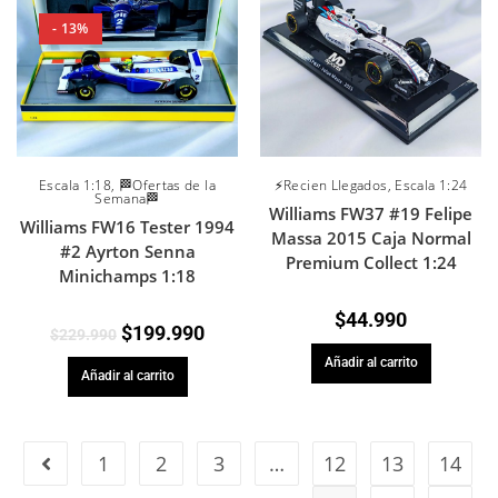
- 13%
Escala 1:18
,
🏁Ofertas de la
⚡Recien Llegados
,
Escala 1:24
Semana🏁
Williams FW37 #19 Felipe
Williams FW16 Tester 1994
Massa 2015 Caja Normal
#2 Ayrton Senna
Premium Collect 1:24
Minichamps 1:18
$
44.990
$
199.990
$
229.990
Añadir al carrito
Añadir al carrito
1
2
3
…
12
13
14