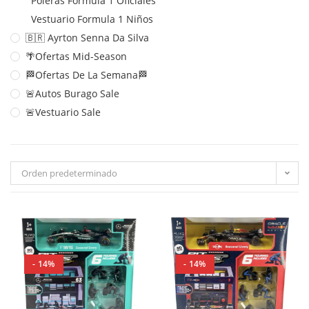
Poleras Formula 1 Oficiales
Vestuario Formula 1 Niños
🇧🇷 Ayrton Senna Da Silva
🌴Ofertas Mid-Season
🏁Ofertas De La Semana🏁
🚨Autos Burago Sale
🚨Vestuario Sale
Orden predeterminado
- 14%
- 14%