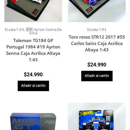
Escala 1:43
,
🇧🇷 Ayrton Senna Da
Escala 1:43
Silva
Toro rosso STR12 2017 #55
Toleman TG184 GP
Carlos Sainz Caja Acrilica
Portugal 1984 #19 Ayrton
Altaya 1:43
Senna Caja Acrilica Altaya
1:43
$
24.990
$
24.990
Añadir al carrito
Añadir al carrito