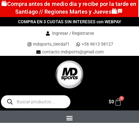
🛍️Compra antes de medio dia y recibe por la tarde en
Santiago // Regiones Martes y Jueves🛍️🏁
COMPRA EN 3 CUOTAS SIN INTERESES con WEBPAY
Ingresar / Registrarse
mdsports_tiendaf1
+56 9613 58127
contacto.mdsports@gmail.com
$
0