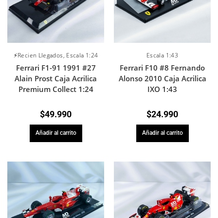
⚡Recien Llegados
,
Escala 1:24
Escala 1:43
Ferrari F1-91 1991 #27
Ferrari F10 #8 Fernando
Alain Prost Caja Acrilica
Alonso 2010 Caja Acrilica
Premium Collect 1:24
IXO 1:43
$
49.990
$
24.990
Añadir al carrito
Añadir al carrito