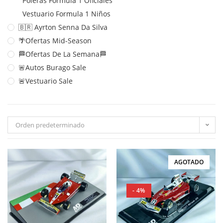
Poleras Formula 1 Oficiales
Vestuario Formula 1 Niños
🇧🇷 Ayrton Senna Da Silva
🌴Ofertas Mid-Season
🏁Ofertas De La Semana🏁
🚨Autos Burago Sale
🚨Vestuario Sale
Orden predeterminado
AGOTADO
- 4%