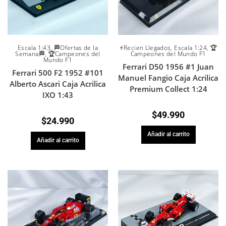
Escala 1:43
,
🏁Ofertas de la
⚡Recien Llegados
,
Escala 1:24
,
🏆
Semana🏁
,
🏆Campeones del
Campeones del Mundo F1
Mundo F1
Ferrari D50 1956 #1 Juan
Ferrari 500 F2 1952 #101
Manuel Fangio Caja Acrilica
Alberto Ascari Caja Acrilica
Premium Collect 1:24
IXO 1:43
$
49.990
$
24.990
Añadir al carrito
Añadir al carrito