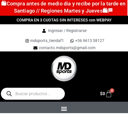
🛍️Compra antes de medio dia y recibe por la tarde en
Santiago // Regiones Martes y Jueves🛍️🏁
COMPRA EN 3 CUOTAS SIN INTERESES con WEBPAY
Ingresar / Registrarse
mdsports_tiendaf1
+56 9613 58127
contacto.mdsports@gmail.com
$
0