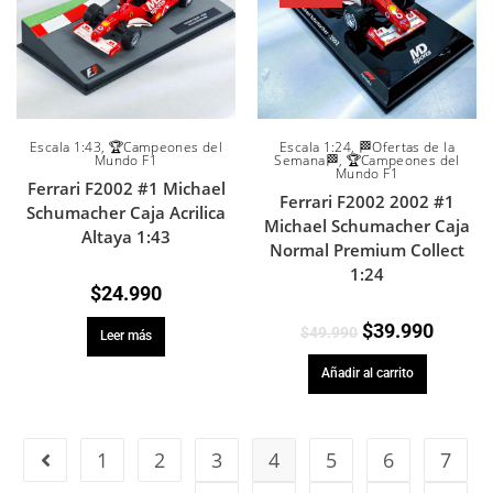
Escala 1:43
,
🏆Campeones del
Escala 1:24
,
🏁Ofertas de la
Mundo F1
Semana🏁
,
🏆Campeones del
Mundo F1
Ferrari F2002 #1 Michael
Ferrari F2002 2002 #1
Schumacher Caja Acrilica
Michael Schumacher Caja
Altaya 1:43
Normal Premium Collect
1:24
$
24.990
$
39.990
$
49.990
Leer más
Añadir al carrito
1
2
3
4
5
6
7