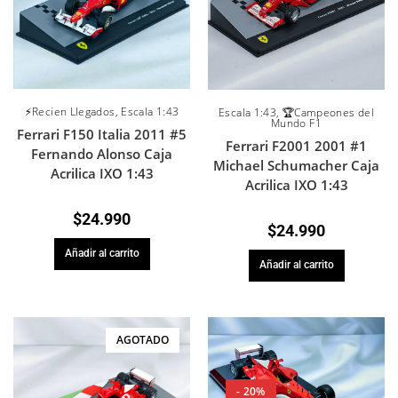
⚡Recien Llegados
,
Escala 1:43
Escala 1:43
,
🏆Campeones del
Mundo F1
Ferrari F150 Italia 2011 #5
Ferrari F2001 2001 #1
Fernando Alonso Caja
Michael Schumacher Caja
Acrilica IXO 1:43
Acrilica IXO 1:43
$
24.990
$
24.990
Añadir al carrito
Añadir al carrito
AGOTADO
- 20%