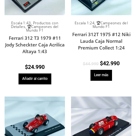
Escala 1:43
,
Productos con
Escala 1:24
,
🏆Campeones del
Detalles
,
🏆Campeones del
Mundo F1
Mundo F1
Ferrari 312T 1975 #12 Niki
Ferrari 312 T3 1979 #11
Lauda Caja Normal
Jody Scheckter Caja Acrilica
Premium Collect 1:24
Altaya 1:43
$
42.990
$
44.990
$
24.990
Leer más
Añadir al carrito