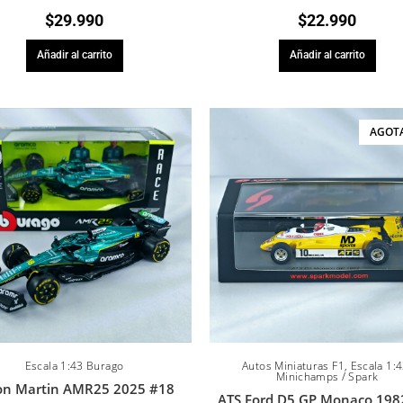
$
29.990
$
22.990
Añadir al carrito
Añadir al carrito
AGOT
Escala 1:43 Burago
Autos Miniaturas F1
,
Escala 1:
Minichamps / Spark
on Martin AMR25 2025 #18
ATS Ford D5 GP Monaco 198