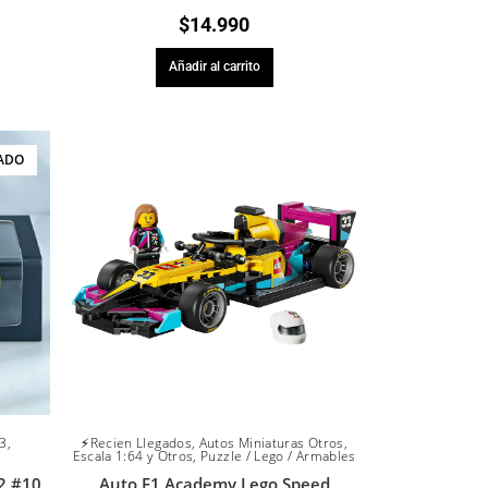
$
14.990
Añadir al carrito
ADO
43
,
⚡Recien Llegados
,
Autos Miniaturas Otros
,
Escala 1:64 y Otros
,
Puzzle / Lego / Armables
2 #10
Auto F1 Academy Lego Speed