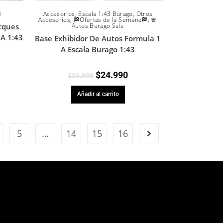
3
Accesorios
,
Escala 1:43 Burago
,
Otros
Accesorios
,
🏁Ofertas de la Semana🏁
,
🚨
cques
Autos Burago Sale
YA 1:43
Base Exhibidor De Autos Formula 1
A Escala Burago 1:43
$
24.990
$
29.990
Añadir al carrito
5
…
14
15
16