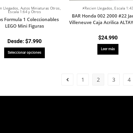
n Llegados
,
Autos Miniaturas Otros
,
⚡Recien Llegados
,
Escala 1:4
Escala 1:64 y Otros
BAR Honda 002 2000 #22 Ja
s Formula 1 Coleccionables
Villeneuve Caja Acrilica ALTA
LEGO Mini Figuras
$
24.990
Desde:
$
7.990
Leer más
Seleccionar opciones
1
2
3
4