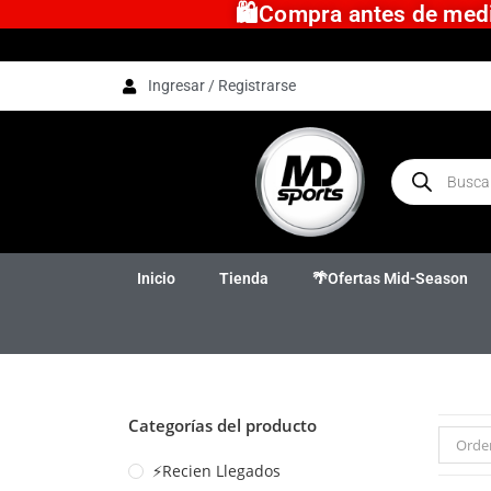
🛍️Compra antes de medio
Ingresar / Registrarse
Inicio
Tienda
🌴Ofertas Mid-Season
Categorías del producto
Orde
⚡Recien Llegados