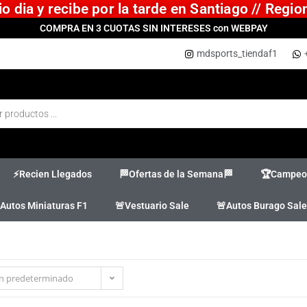
 dia y recibe por la tarde en Santiago // Regi
COMPRA EN 3 CUOTAS SIN INTERESES con WEBPAY
mdsports_tiendaf1
⚡Recien Llegados
🏁Ofertas de la Semana🏁
🏆Campeon
Autos Miniaturas F1
🚨Vestuario Sale
🚨Autos Burago Sale
n predeterminado