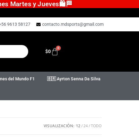
ones Martes y Jueves🛍️🏁
+56 9613 58127
contacto.mdsports@gmail.com
$
0
es del Mundo F1
🇧🇷 Ayrton Senna Da Silva
VISUALIZACIÓN:
12
24
TODO