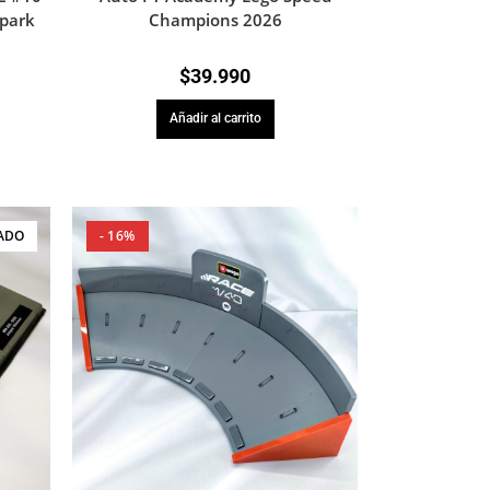
Spark
Champions 2026
$
39.990
Añadir al carrito
ADO
- 16%